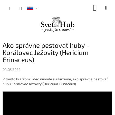
Prejsť
NÁKUP
na
obsah
KOŠÍK
Ako správne pestovať huby -
Korálovec Ježovity (Hericium
Erinaceus)
04.05.2022
V tomto krátkom video návode si ukážeme, ako správne pestovať
hubu Korálovec Ježovitý (Hericium Erinaceus)