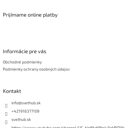
á
p
ä
Prijímame online platby
t
i
e
Informácie pre vás
Obchodné podmienky
Podmienky ochrany osobných údajov
Kontakt
info
@
svethub.sk
+421918377109
svethub.sk
https://www.youtube.com/channel/UC-bigMvtIMgJv3pkPjDiYr