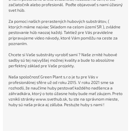
začiatočník alebo profesionál. Poďte objavovať s nami úžasný
svet húb.
Za pomoci našich prerastených hubových substrátov, (
ktorých máme najviac Skladom na celom území SR ), zvládne
pestovanie húb naozaj každý. Taktiež pre Vás pravidelne
pripravujeme video návody, ktoré Vám pomôžu na ceste za
poznaním.
Chcete si Vaše substráty vyrobiť sami ? Naše zrnité hubové
sadby sú tej najvyššej možnej kvality a bude to absolútne
perfektný základ pre Vaše projekty.
Naša spoločnosť Green Plant s.r.o je tu pre Vás v
profesionálnej sfére už od roku 2015. V roku 2021 sme sa
rozhodli, že naučíme huby pestovať každého nadšenca a
záhradkára, ktorý o toto úžasne hoby bude mať záujem. Preto
vznikli stránky www.svethub.sk, tu ste na správnom mieste,
huby sú naša práca aj záľuba. Pestujte huby s nami !