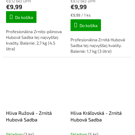
€8,12 bez DPH
€8,12 bez DPH
€9,99
€9,99
Jednotková
€9,99 / 1 ks
Do košíka
cena:
Do košíka
Profesionálna Zrnito-pilinova
Hubová Sadba tej najvyššej
Profesionálna Zrnitá Hubová
kvality. Balenie: 2,7 kg (4,5
Sadba tej najvyššej kvality.
litra)
Balenie: 1,7 kg (3 litre)
Hliva Ružová - Zrnitá
Hliva Kráľovská - Zrnitá
Hubová Sadba
Hubová Sadba
Skladom
(3 ks)
Skladom
(5 ks)