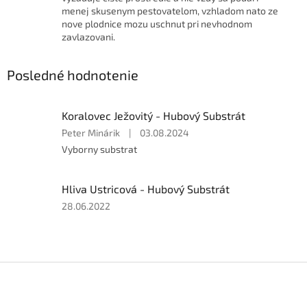
menej skusenym pestovatelom, vzhladom nato ze
nove plodnice mozu uschnut pri nevhodnom
zavlazovani.
Posledné hodnotenie
Koralovec Ježovitý - Hubový Substrát
Hodnotenie
Peter Minárik
|
03.08.2024
produktu
Vyborny substrat
je
5
z
Hliva Ustricová - Hubový Substrát
5
Hodnotenie
28.06.2022
hviezdičiek.
produktu
je
5
z
Z
5
á
hviezdičiek.
p