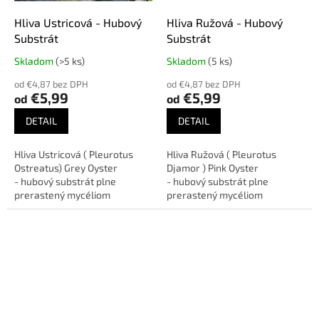
s
Hliva Ustricová - Hubový
Hliva Ružová - Hubový
a
Substrát
Substrát
d
Skladom
(>5 ks)
Skladom
(5 ks)
Priemerné
Priemerné
b
hodnotenie
hodnotenie
od €4,87 bez DPH
od €4,87 bez DPH
a
produktu
produktu
€5,99
€5,99
od
od
je
je
t
5,0
5,0
DETAIL
DETAIL
o
z
z
5
5
s
Hliva Ustricová ( Pleurotus
Hliva Ružová ( Pleurotus
hviezdičiek.
hviezdičiek.
m
Ostreatus) Grey Oyster
Djamor ) Pink Oyster
- hubový substrát plne
- hubový substrát plne
e
prerastený mycéliom
prerastený mycéliom
m
pripravený na pestovanie.
pripravený na pestovanie.
Váha substrátu Profi cca- 4,2
Váha substrátu Profi cca- 4,2
y
kg, Váha...
kg, Váha substrátu...
!