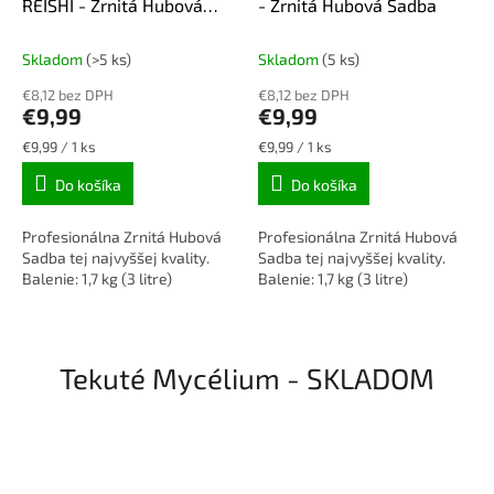
REISHI - Zrnitá Hubová
- Zrnitá Hubová Sadba
Sadba
Skladom
(>5 ks)
Skladom
(5 ks)
€8,12 bez DPH
€8,12 bez DPH
€9,99
€9,99
Jednotková
Jednotková
€9,99 / 1 ks
€9,99 / 1 ks
cena:
cena:
Do košíka
Do košíka
Profesionálna Zrnitá Hubová
Profesionálna Zrnitá Hubová
Sadba tej najvyššej kvality.
Sadba tej najvyššej kvality.
Balenie: 1,7 kg (3 litre)
Balenie: 1,7 kg (3 litre)
Tekuté Mycélium - SKLADOM