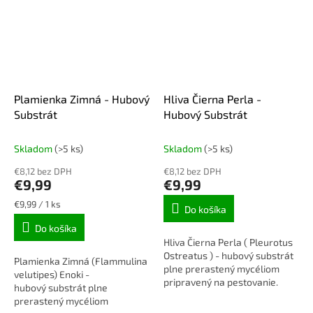
Plamienka Zimná - Hubový
Hliva Čierna Perla -
Substrát
Hubový Substrát
Skladom
(>5 ks)
Skladom
(>5 ks)
€8,12 bez DPH
€8,12 bez DPH
€9,99
€9,99
Jednotková
€9,99 / 1 ks
Do košíka
cena:
Do košíka
Hliva Čierna Perla ( Pleurotus
Ostreatus ) - hubový substrát
Plamienka Zimná (Flammulina
plne prerastený mycéliom
velutipes) Enoki -
pripravený na pestovanie.
hubový substrát plne
Skvelá varianta na pestovanie
prerastený mycéliom
v interiéry, počas dlhých...