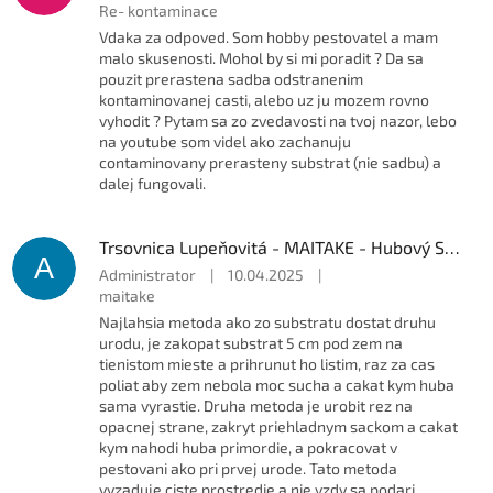
Re- kontaminace
Vdaka za odpoved. Som hobby pestovatel a mam
malo skusenosti. Mohol by si mi poradit ? Da sa
pouzit prerastena sadba odstranenim
kontaminovanej casti, alebo uz ju mozem rovno
vyhodit ? Pytam sa zo zvedavosti na tvoj nazor, lebo
na youtube som videl ako zachanuju
contaminovany prerasteny substrat (nie sadbu) a
dalej fungovali.
Trsovnica Lupeňovitá - MAITAKE - Hubový Substrát
A
Administrator
|
10.04.2025
|
maitake
Najlahsia metoda ako zo substratu dostat druhu
urodu, je zakopat substrat 5 cm pod zem na
tienistom mieste a prihrunut ho listim, raz za cas
poliat aby zem nebola moc sucha a cakat kym huba
sama vyrastie. Druha metoda je urobit rez na
opacnej strane, zakryt priehladnym sackom a cakat
kym nahodi huba primordie, a pokracovat v
pestovani ako pri prvej urode. Tato metoda
vyzaduje ciste prostredie a nie vzdy sa podari