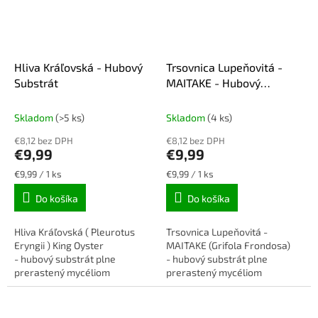
Hliva Kráľovská - Hubový
Trsovnica Lupeňovitá -
Substrát
MAITAKE - Hubový
Substrát
Skladom
(>5 ks)
Skladom
(4 ks)
€8,12 bez DPH
€8,12 bez DPH
€9,99
€9,99
Jednotková
Jednotková
€9,99 / 1 ks
€9,99 / 1 ks
cena:
cena:
Do košíka
Do košíka
Hliva Kráľovská ( Pleurotus
Trsovnica Lupeňovitá -
Eryngii ) King Oyster
MAITAKE (Grifola Frondosa)
- hubový substrát plne
- hubový substrát plne
prerastený mycéliom
prerastený mycéliom
pripravený na pestovanie.
pripravený na pestovanie.
Váha substrátu min. 4 kg
Váha substrátu min. 4 kg