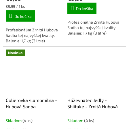
Jednotková
€9,99 / 1 ks
Do košíka
cena:
Do košíka
Profesionálna Zrnitá Hubová
Sadba tej najvyššej kvality.
Profesionálna Zrnitá Hubová
Balenie: 1,7 kg (3 litre)
Sadba tej najvyššej kvality.
Balenie: 1,7 kg (3 litre)
Novinka
Golierovka slamomilná -
Húževnatec Jedlý -
Hubová Sadba
Shiitake - Zrnitá Hubová
Sadba
Skladom
(4 ks)
Skladom
(4 ks)