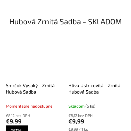
pripravený na pestovanie.
Váha substrátu min. 4 kg
Hubová Zrnitá Sadba - SKLADOM
Smrčok Vysoký - Zrnitá
Hliva Ustricovitá - Zrnitá
Hubová Sadba
Hubová Sadba
Momentálne nedostupné
Skladom
(5 ks)
€8,12 bez DPH
€8,12 bez DPH
€9,99
€9,99
Jednotková
€9,99 / 1 ks
DETAIL