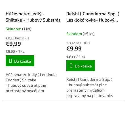
Húževnatec Jedlý -
Reishi ( Ganoderma Spp. )
Shiitake - Hubový Substrát
Lesklokôrovka- Hubový
Substrát
Skladom
(1 ks)
Priemerné
Skladom
(>5 ks)
hodnotenie
€8,12 bez DPH
produktu
€9,99
€8,12 bez DPH
je
€9,99
4,5
Jednotková
€9,99 / 1 ks
cena:
Jednotková
€9,99 / 1 ks
z
cena:
Do košíka
5
Do košíka
hviezdičiek.
Húževnatec Jedlý ( Lentinula
Reishi ( Ganoderma Spp. )
Edodes ) Shiitake
- hubový substrát plne
- hubový substrát plne
prerastený mycéliom
prerastený mycéliom
pripravený na pestovanie.
pripravený na pestovanie.
Váha substrátu min. 4 kg
Váha substrátu min. 4 kg