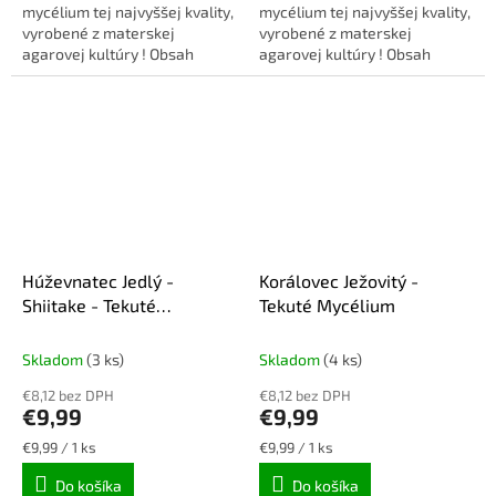
mycélium tej najvyššej kvality,
mycélium tej najvyššej kvality,
vyrobené z materskej
vyrobené z materskej
agarovej kultúry ! Obsah
agarovej kultúry ! Obsah
balenia: 10ml injekčná
balenia: 10ml injekčná
striekačka + ihla.
striekačka + ihla.
Húževnatec Jedlý -
Korálovec Ježovitý -
Shiitake - Tekuté
Tekuté Mycélium
Mycélium
Skladom
(3 ks)
Skladom
(4 ks)
€8,12 bez DPH
€8,12 bez DPH
€9,99
€9,99
Jednotková
Jednotková
€9,99 / 1 ks
€9,99 / 1 ks
cena:
cena:
Do košíka
Do košíka