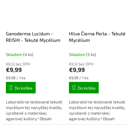
Ganoderma Lucidum -
Hliva Čierna Perla - Tekuté
REISHI - Tekuté Mycélium
Mycélium
Skladom
(4 ks)
Skladom
(5 ks)
€8,12 bez DPH
€8,12 bez DPH
€9,99
€9,99
Jednotková
Jednotková
€9,99 / 1 ks
€9,99 / 1 ks
cena:
cena:
Do košíka
Do košíka
Laboratórne testované tekuté
Laboratórne testované tekuté
mycélium tej najvyššej kvality,
mycélium tej najvyššej kvality,
vyrobené z materskej
vyrobené z materskej
agarovej kultúry ! Obsah
agarovej kultúry ! Obsah
balenia: 10ml injekčná
balenia: 10ml injekčná
striekačka + ihla.
striekačka + ihla.