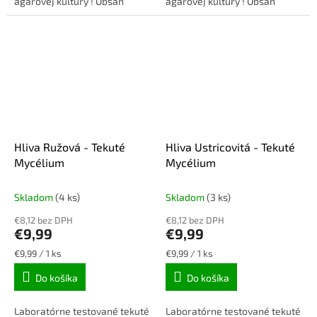
agarovej kultúry ! Obsah
agarovej kultúry ! Obsah
balenia: 10ml injekčná
balenia: 10ml injekčná
striekačka + ihla.
striekačka + ihla.
Hliva Ružová - Tekuté
Hliva Ustricovitá - Tekuté
Mycélium
Mycélium
Skladom
(4 ks)
Skladom
(3 ks)
€8,12 bez DPH
€8,12 bez DPH
€9,99
€9,99
Jednotková
Jednotková
€9,99 / 1 ks
€9,99 / 1 ks
cena:
cena:
Do košíka
Do košíka
Laboratórne testované tekuté
Laboratórne testované tekuté