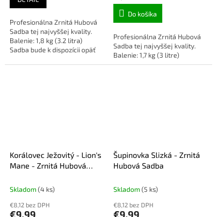
cena:
Do košíka
Profesionálna Zrnitá Hubová
Sadba tej najvyššej kvality.
Profesionálna Zrnitá Hubová
Balenie: 1,8 kg (3.2 litra)
Sadba tej najvyššej kvality.
Sadba bude k dispozícii opäť
Balenie: 1,7 kg (3 litre)
na jeseň 2026
Korálovec Ježovitý - Lion's
Šupinovka Slizká - Zrnitá
Mane - Zrnitá Hubová
Hubová Sadba
Sadba
Skladom
(4 ks)
Skladom
(5 ks)
€8,12 bez DPH
€8,12 bez DPH
€9,99
€9,99