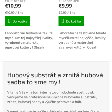
€8,93 bez DPH
€8,12 bez DPH
€10,99
€9,99
Jednotková
Jednotková
€10,99 / 1 ks
€9,99 / 1 ks
cena:
cena:
Do košíka
Do košíka
Laboratórne testované tekuté
Laboratórne testované tekuté
mycélium tej najvyššej kvality,
mycélium tej najvyššej kvality,
vyrobené z materskej
vyrobené z materskej
agarovej kultúry ! Obsah
agarovej kultúry ! Obsah
balenia: 10ml injekčná
balenia: 10ml injekčná
striekačka + ihla.
striekačka + ihla.
Hubový substrát a zrnitá hubová
sadba to sme my !
Vítame Vás v našom internetovom obchode svethub.sk.
Venujeme sa profesionálnej výrobe hubového substrátu,
zrnitej hubovej sadby a výučbe pestovania húb.
S nami pestovanie určite zvládnete, nezáleží na tom, či ste