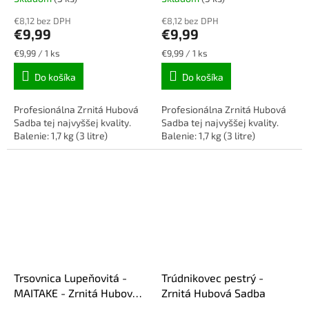
€8,12 bez DPH
€8,12 bez DPH
€9,99
€9,99
Jednotková
Jednotková
€9,99 / 1 ks
€9,99 / 1 ks
cena:
cena:
Do košíka
Do košíka
Profesionálna Zrnitá Hubová
Profesionálna Zrnitá Hubová
Sadba tej najvyššej kvality.
Sadba tej najvyššej kvality.
Balenie: 1,7 kg (3 litre)
Balenie: 1,7 kg (3 litre)
Trsovnica Lupeňovitá -
Trúdnikovec pestrý -
MAITAKE - Zrnitá Hubová
Zrnitá Hubová Sadba
Sadba