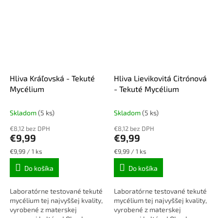
Hliva Kráľovská - Tekuté
Hliva Lievikovitá Citrónová
Mycélium
- Tekuté Mycélium
Skladom
(5 ks)
Skladom
(5 ks)
€8,12 bez DPH
€8,12 bez DPH
€9,99
€9,99
Jednotková
Jednotková
€9,99 / 1 ks
€9,99 / 1 ks
cena:
cena:
Do košíka
Do košíka
Laboratórne testované tekuté
Laboratórne testované tekuté
mycélium tej najvyššej kvality,
mycélium tej najvyššej kvality,
vyrobené z materskej
vyrobené z materskej