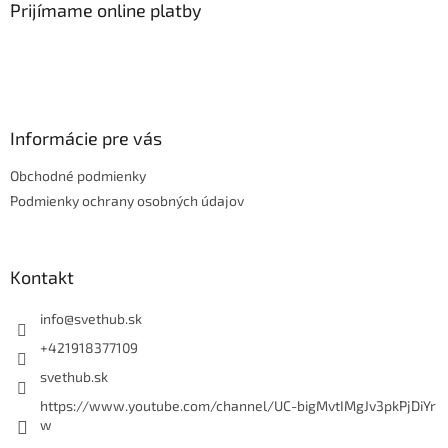
ä
Prijímame online platby
t
i
e
Informácie pre vás
Obchodné podmienky
Podmienky ochrany osobných údajov
Kontakt
info
@
svethub.sk
+421918377109
svethub.sk
https://www.youtube.com/channel/UC-bigMvtIMgJv3pkPjDiYr
w