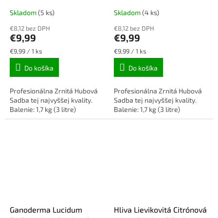
Skladom
(5 ks)
Skladom
(4 ks)
€8,12 bez DPH
€8,12 bez DPH
€9,99
€9,99
Jednotková
Jednotková
€9,99 / 1 ks
€9,99 / 1 ks
cena:
cena:
Do košíka
Do košíka
Profesionálna Zrnitá Hubová
Profesionálna Zrnitá Hubová
Sadba tej najvyššej kvality.
Sadba tej najvyššej kvality.
Balenie: 1,7 kg (3 litre)
Balenie: 1,7 kg (3 litre)
Ganoderma Lucidum
Hliva Lievikovitá Citrónová