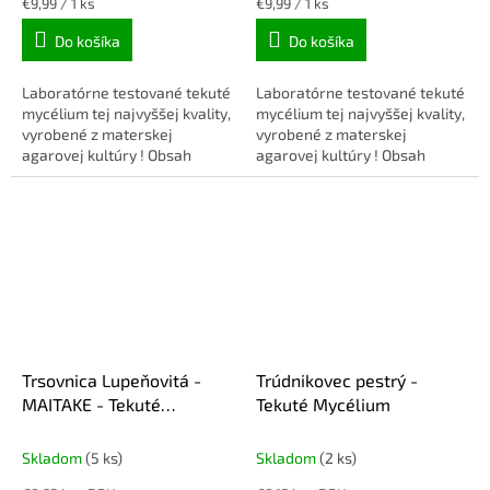
Jednotková
Jednotková
€9,99 / 1 ks
€9,99 / 1 ks
cena:
cena:
Do košíka
Do košíka
Laboratórne testované tekuté
Laboratórne testované tekuté
mycélium tej najvyššej kvality,
mycélium tej najvyššej kvality,
vyrobené z materskej
vyrobené z materskej
agarovej kultúry ! Obsah
agarovej kultúry ! Obsah
balenia: 10ml injekčná
balenia: 10ml injekčná
striekačka + ihla.
striekačka + ihla.
Trsovnica Lupeňovitá -
Trúdnikovec pestrý -
MAITAKE - Tekuté
Tekuté Mycélium
Mycélium
Skladom
(5 ks)
Skladom
(2 ks)