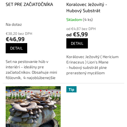
r
SET PRE ZAČIATOČNÍKA
Koralovec Ježovitý -
Hubový Substrát
á
t
Skladom
(4 ks)
Priemerné
Na dotaz
hodnotenie
a
od €4,87 bez DPH
produktu
€5,99
€38,20 bez DPH
od
z
je
€46,99
4,8
r
DETAIL
z
DETAIL
n
5
Korálovec Ježovitý ( Hericium
hviezdičiek.
i
Set na pestovanie húb v
Erinaceus ) Lion's Mane
t
interiéri – ideálny pre
- hubový substrát plne
začiatočníkov. Obsahuje mini
prerastený mycéliom
á
fóliovník, 4 najoblúbenejšie
pripravený na pestovanie.
h
hobby substráty pripravené
Váha substrátu Profi cca- 4,2
na pestovanie + darček mini
kg, Váha...
Tip
u
zvlhčovač.
b
o
v
á