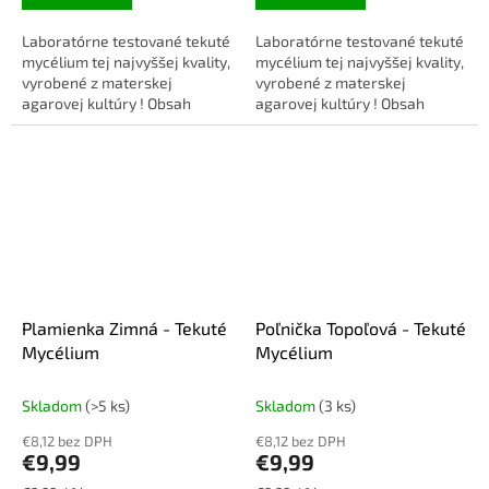
Laboratórne testované tekuté
Laboratórne testované tekuté
mycélium tej najvyššej kvality,
mycélium tej najvyššej kvality,
vyrobené z materskej
vyrobené z materskej
agarovej kultúry ! Obsah
agarovej kultúry ! Obsah
balenia: 10ml injekčná
balenia: 10ml injekčná
striekačka + ihla.
striekačka + ihla.
Plamienka Zimná - Tekuté
Poľnička Topoľová - Tekuté
Mycélium
Mycélium
Skladom
(>5 ks)
Skladom
(3 ks)
€8,12 bez DPH
€8,12 bez DPH
€9,99
€9,99